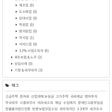
제조업
(0)
도소매업
(0)
임대사업
(0)
학원업
(0)
병의원업
(0)
약사업
(1)
서비스업
(0)
3.3% 사업소득자
(0)
4대 보험 & 노무
(3)
상담사례
(0)
기장 & 세무대리
(3)
태그
고급주택
증여세
산업재해 보삼금
고가주택
국세체납
벤처투자
약국세무
시흥세무사
비과세소득
체납
수임해지
장애인고용부담금
현물출자법인전환
반환보험모집수당
세무대리인
3.3계약
세무조사