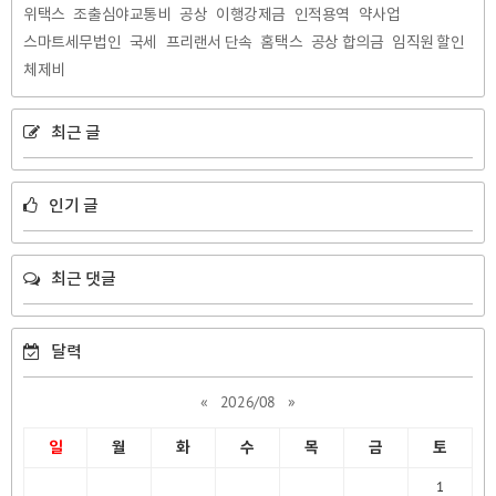
위택스
조출심야교통비
공상
이행강제금
인적용역
약사업
스마트세무법인
국세
프리랜서 단속
홈택스
공상 합의금
임직원 할인
체제비
최근 글
인기 글
최근 댓글
달력
«
2026/08
»
일
월
화
수
목
금
토
1