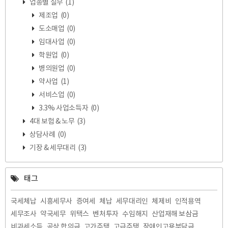
업종별 실무
(1)
제조업
(0)
도소매업
(0)
임대사업
(0)
학원업
(0)
병의원업
(0)
약사업
(1)
서비스업
(0)
3.3% 사업소득자
(0)
4대 보험 & 노무
(3)
상담사례
(0)
기장 & 세무대리
(3)
태그
국세체납
시흥세무사
증여세
체납
세무대리인
체제비
인적용역
세무조사
약국세무
위택스
벤처투자
수임해지
산업재해 보삼금
비과세소득
공상 합의금
고가주택
고급주택
장애인고용부담금