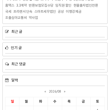
홈택스
3.3계약
반환보험모집수당
임직원 할인
현물출자법인전환
국세
프리랜서 단속
스마트세무법인
공상
이행강제금
조출심야교통비
약사업
최근 글
인기 글
최근 댓글
달력
«
2026/08
»
일
월
화
수
목
금
토