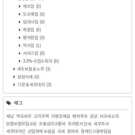
제조업
(0)
도소매업
(0)
임대사업
(0)
학원업
(0)
병의원업
(0)
약사업
(1)
서비스업
(0)
3.3% 사업소득자
(0)
4대 보험 & 노무
(3)
상담사례
(0)
기장 & 세무대리
(3)
태그
체납
약국세무
고가주택
이행강제금
벤처투자
공상
비과세소득
반환보험모집수당
조출심야교통비
프리랜서 단속
세무조사
세무대리인
산업재해 보삼금
국세
증여세
장애인고용부담금