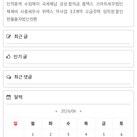
인적용역
수임해지
국세체납
공상 합의금
홈택스
스마트세무법인
체제비
시흥세무사
위택스
약사업
3.3계약
고급주택
임직원 할인
현물출자법인전환
최근 글
인기 글
최근 댓글
달력
«
2026/06
»
일
월
화
수
목
금
토
1
2
3
4
5
6