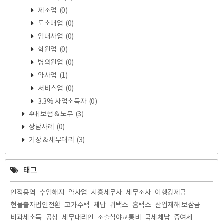
제조업
(0)
도소매업
(0)
임대사업
(0)
학원업
(0)
병의원업
(0)
약사업
(1)
서비스업
(0)
3.3% 사업소득자
(0)
4대 보험 & 노무
(3)
상담사례
(0)
기장 & 세무대리
(3)
태그
인적용역
수임해지
약사업
시흥세무사
세무조사
이행강제금
현물출자법인전환
고가주택
체납
위택스
홈택스
산업재해 보삼금
비과세소득
공상
세무대리인
조출심야교통비
국세체납
증여세