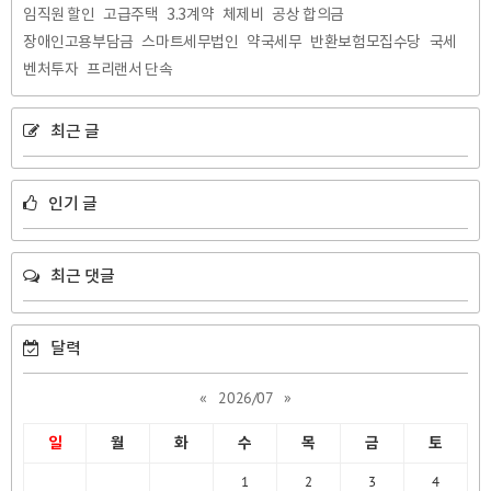
임직원 할인
고급주택
3.3계약
체제비
공상 합의금
장애인고용부담금
스마트세무법인
약국세무
반환보험모집수당
국세
벤처투자
프리랜서 단속
최근 글
인기 글
최근 댓글
달력
«
2026/07
»
일
월
화
수
목
금
토
1
2
3
4